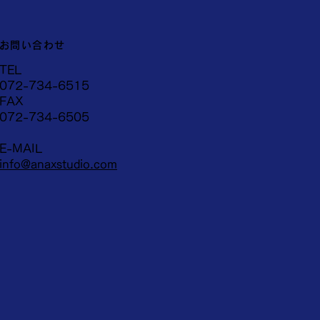
お問い合わせ
TEL
072-734-6515
FAX
072-734-6505
E-MAIL
info@anaxstudio.com